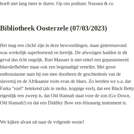
hoeft niet lang meer te duren. Op ons podium: Nassara & co
Bibliotheek Oosterzele (07/03/2023)
Het mag een cliché zijn in deze bewoordingen, maar gisterenavond 
was werkelijk superboeiend en leerrijk. De afwezigen hadden in dit 
geval dus écht ongeljk. Bart Massaer is niet enkel een gepassioneerd 
bluesliefhebber maar ook een begenadigd verteller. Met groot 
enthousiasme nam hij osn mee doorheen de geschiedenis van de 
slavernij en de Afrikaanse roots evan de blues. Zo leerden we o.a. dat 
Farka "ezel" betekend (als in sterke, koppige ezel), dat een Black Betty 
eigenlijk een zweep is, dat Old Hannah staat voor de zon (Go Down, 
Old Hannah!) en dat een Diddley Bow een éénsnarig instrument is.
We kijken alvast uit naar de volgende sessie!