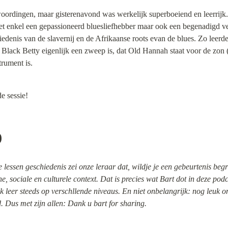
oordingen, maar gisterenavond was werkelijk superboeiend en leerrijk.
iet enkel een gepassioneerd bluesliefhebber maar ook een begenadigd ver
denis van de slavernij en de Afrikaanse roots evan de blues. Zo leerde
een Black Betty eigenlijk een zweep is, dat Old Hannah staat voor de z
rument is.
e sessie!
)
 lessen geschiedenis zei onze leraar dat, wildje je een gebeurtenis begri
he, sociale en culturele context. Dat is precies wat Bart dot in deze podc
ik leer steeds op verschllende niveaus. En niet onbelangrijk: nog leuk om
. Dus met zijn allen: Dank u bart for sharing.