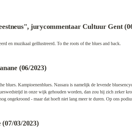
 Feestneus", jurycommentaar Cultuur Gent (0
rd en muzikaal geïllustreerd. To the roots of the blues and back.
anane (06/2023)
 the blues. Kampioenenblues. Nassara is namelijk de levende bluesency
lueswedstrijd in onze wijk gehouden worden, dan zou hij zich zeker kro
g nog ongekroond - maar dat hoeft niet lang meer te duren. Op ons podi
 (07/03/2023)