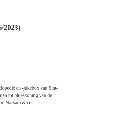
6/2023)
clopedie en -jukebox van Sint-
nen tot blueskoning van de 
um: Nassara & co