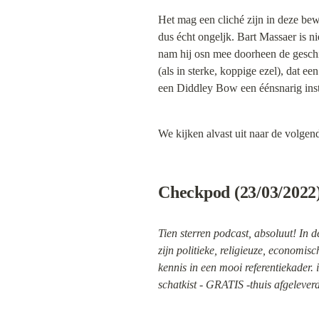
Het mag een cliché zijn in deze bew
dus écht ongeljk. Bart Massaer is n
nam hij osn mee doorheen de geschie
(als in sterke, koppige ezel), dat 
een Diddley Bow een éénsnarig inst
We kijken alvast uit naar de volgend
Checkpod (23/03/2022
Tien sterren podcast, absoluut! In de
zijn politieke, religieuze, economisc
kennis in een mooi referentiekader. 
schatkist - GRATIS -thuis afgeleverd